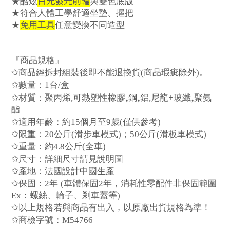
白光發光前輪
★酷炫
與雙色底版
★符合人體工學舒適坐
墊
、握把
★
免用工具
任意變換不同造型
『商品規格』
✩
商品經拆封組裝後即不能退換貨
(
商品瑕疵除外
)
。
✩
數量：
1
台
/
盒
,
,
+
,
✩
材質：聚丙
烯
,
可熱塑性橡膠
鋼
鋁
,
尼龍
玻纖
聚
氨
酯
✩
適用年齡：約
15
個月至
9
歲
(
僅供參考
)
✩
限重：
20
公斤
(
滑
步
車模式
)
；
50
公斤
(
滑板車模式
)
✩
重量：
約
4.8
公斤
(
全車
)
✩
尺寸：詳細尺寸請見
說
明圖
✩
產
地：法國設計中國生
產
✩
保固：
2
年
(
車體保固
2
年，消耗性零配件非保固範圍
Ex
：螺絲、輪子、
剎
車蓋等
)
✩
以上規格若與商品有出入，以原廠出貨規格為準！
✩
商檢字號：M54766