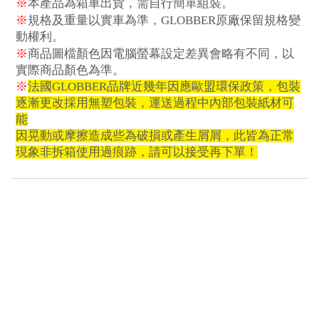
※
本
產
品為箱車出貨，需自行簡單組裝。
※
規格及重量以實車為準，
GLOBBER
原廠保留規格變
動權利。
※
商品圖
檔
顏色因電腦螢幕設定差異會略有不同，以
實際商品顏色為準。
※
法國GLOBBER品牌近幾年因應歐盟環保政策，包裝
逐漸更改採用無塑包裝，運送過程中內部包裝紙材可
能
因晃動或摩擦造成些為破損或產生屑屑，此皆為正常
現象非拆箱使用過痕跡，請可以接受再下單！