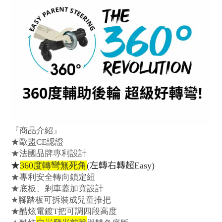
『商品介紹』
★歐盟
CE
認證
★法國品牌專利設計
★
左轉右轉超
360
度轉彎無死角
(
Easy)
★專利安全轉向鎖定紐
★底板、
剎
車蓋加寬設計
★
腳
踏板可拆裝成兒童推把
★酷炫電鍍
T
把可調四段高度