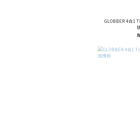
GLOBBER 4合1