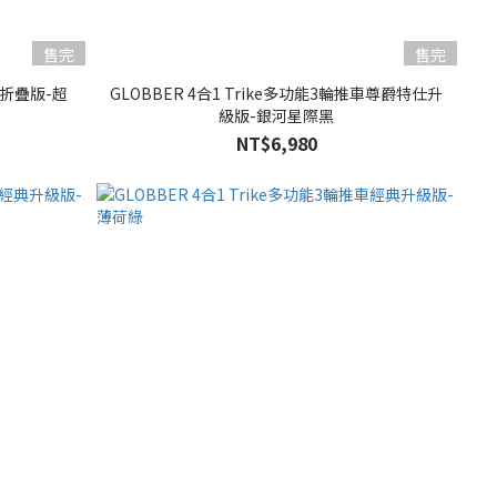
售完
售完
推車折疊版-超
GLOBBER 4合1 Trike多功能3輪推車尊爵特仕升
級版-銀河星際黑
NT$6,980