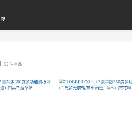
目錄
列
53 件商品