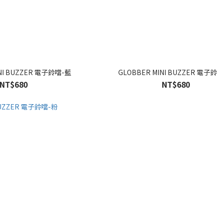
INI BUZZER 電子鈴噹-藍
GLOBBER MINI BUZZER 電子
NT$680
NT$680