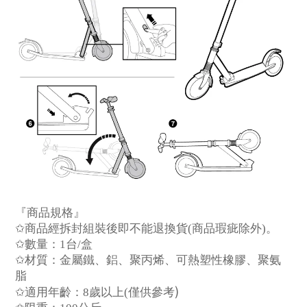
『商品規格』
✩
商品經拆封組裝後即不能退換貨
(
商品瑕疵除外
)
。
✩
數量：
1
台
/
盒
✩
材質：金屬鐵、
鋁
、聚丙
烯
、可熱塑性橡膠、聚
氨
脂
)
✩
適用年齡：
8
歲
以上
(
僅供參考