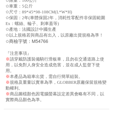
✩
限重：
100
公斤
✩
車重：
5
公斤
✩
尺寸：
89*45*98-108CM(L*W*H)
✩
保固：
2
年
(
車體保固
2
年，消耗性零配件非保固範圍
Ex
：螺絲、輪子、
剎
車蓋等
)
✩
產
地：法國設計中國生
產
✩
以上規格若與商品有出入，以原廠出貨規格為準！
M54766
商檢字號
：
✩
『注意事項』
※
請穿戴防護裝備騎行滑板車，且勿在交通道路上使
用，以免對人身安全造成危害，並在成人監督下使
用。
※
本
產
品為箱車出貨，需自行簡單組裝。
※
規格及重量以實車為準，
GLOBBER
原廠保留規格變
動權利。
※
商品圖
檔
顏色因電腦螢幕設定差異會略有不同，以
實際商品顏色為準。