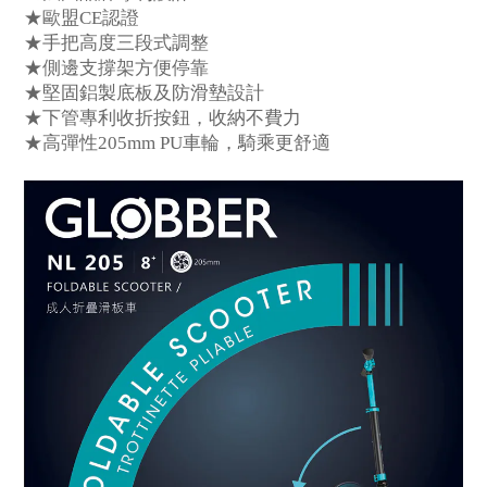
★
歐盟
CE
認證
★
手把高度三段式調整
★
側邊支
撐
架方便停靠
★
堅固
鋁
製底板及防滑
墊
設計
★
下管專利收折按鈕，收納不費力
★
高彈性
205mm PU
車輪，騎乘更舒適