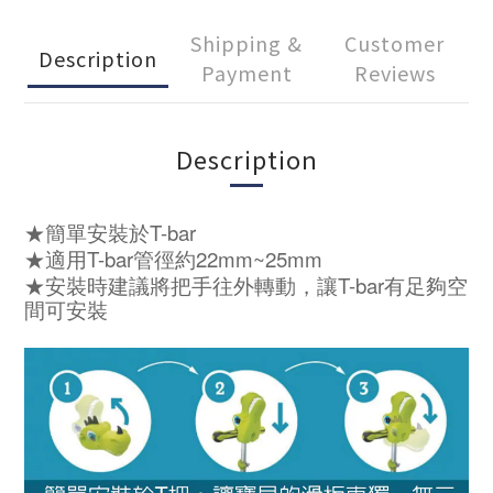
Shipping &
Customer
Description
Payment
Reviews
Description
T-bar
★
簡單安裝於
T-bar
22mm~25mm
★
適用
管徑約
T-bar
★
安裝時建議將把手往外轉動，讓
有足
夠
空
間可安
裝