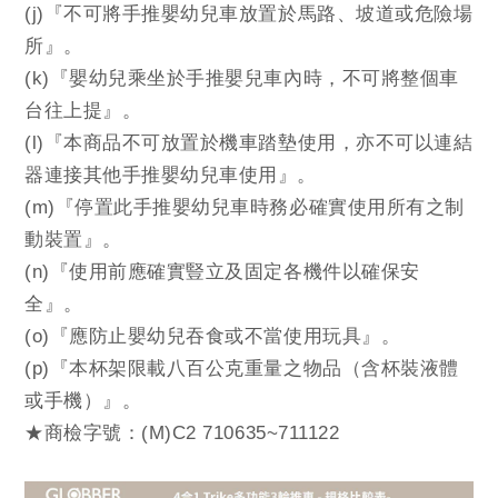
(j)『不可將手推嬰幼兒車放置於馬路、坡道或危險場
所』。
(k)『嬰幼兒乘坐於手推嬰兒車內時，不可將整個車
台往上提』。
(l)『本商品不可放置於機車踏墊使用，亦不可以連結
器連接其他手推嬰幼兒車使用』。
(m)『停置此手推嬰幼兒車時務必確實使用所有之制
動裝置』。
(n)『使用前應確實豎立及固定各機件以確保安
全』。
(o)『應防止嬰幼兒吞食或不當使用玩具』。
(p)『本杯架限載八百公克重量之物品（含杯裝液體
或手機）』。
★商檢字號：(M)C2 710635~711122