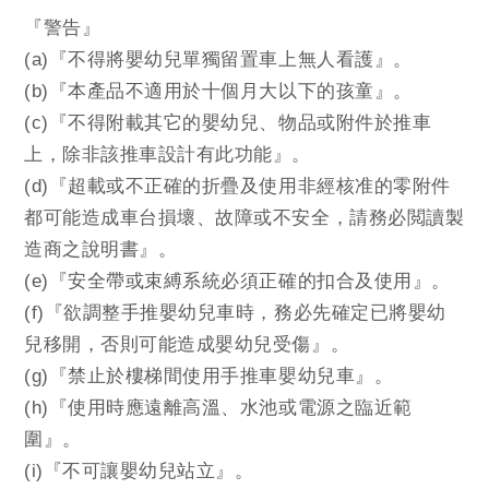
『警告』
(a)『不得將嬰幼兒單獨留置車上無人看護』。
(b)『本產品不適用於十個月大以下的孩童』。
(c)『不得附載其它的嬰幼兒、物品或附件於推車
上，除非該推車設計有此功能』。
(d)『超載或不正確的折疊及使用非經核准的零附件
都可能造成車台損壞、故障或不安全，請務必閲讀製
造商之說明書』。
(e)『安全帶或束縛系統必須正確的扣合及使用』。
(f)『欲調整手推嬰幼兒車時，務必先確定已將嬰幼
兒移開，否則可能造成嬰幼兒受傷』。
(g)『禁止於樓梯間使用手推車嬰幼兒車』。
(h)『使用時應遠離高溫、水池或電源之臨近範
圍』。
(i)『不可讓嬰幼兒站立』。