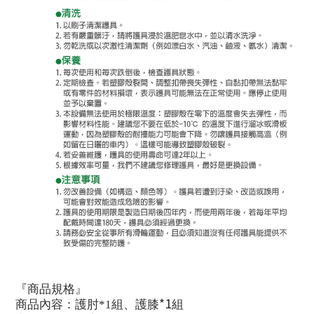
『
商品規格
』
*1
商品
內
容：護肘
*1
組、護膝
組