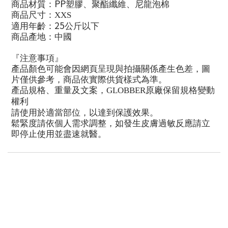
PP
商品材質：
塑膠、聚
酯
纖維、尼龍泡棉
商品尺寸：
XXS
25
適用年齡：
公斤以下
商品
產
地：中國
『
注意事項
』
產
品顏色可能會因網頁呈現與拍攝關係
產
生色差，圖
片僅供參考，商品依實際供貨樣式為準。
產
品規格、重量及文案，
GLOBBER
原廠保留規格變動
權利
請使用於適當部位，以達到保護效果。
鬆緊度請依個人需求調整，如發生皮膚過敏反應請立
即停止使用並盡速就醫。