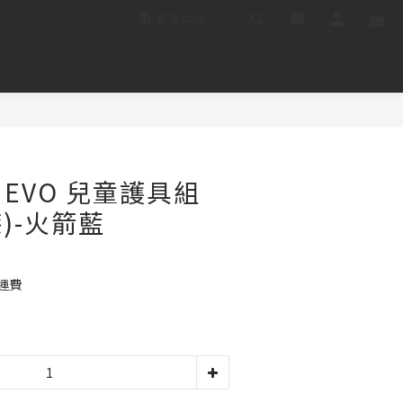
繁體中文
R EVO 兒童護具組
)-火箭藍
運費