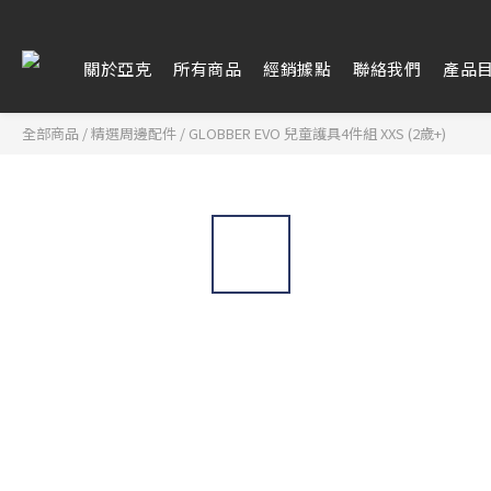
關於亞克
所有商品
經銷據點
聯絡我們
產品
全部商品
/
精選周邊配件
/
GLOBBER EVO 兒童護具4件組 XXS (2歲+)