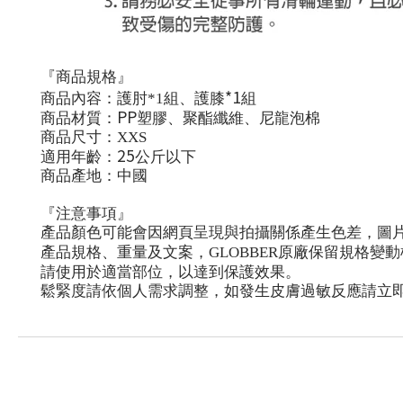
『
商品規格
』
*1
商品
內
容：護肘
*1
組、護膝
組
PP
商品材質：
塑膠、聚
酯
纖維、尼龍泡棉
商品尺寸：
XXS
25
適用年齡：
公斤以下
商品
產
地：中國
『
注意事項
』
產
品顏色可能會因網頁呈現與拍攝關係
產
生色差，圖
產
品規格、重量及文案，
GLOBBER
原廠保留規格變動
請使用於適當部位，以達到保護效果。
鬆緊度請依個人需求調整，如發生皮膚過敏反應請立