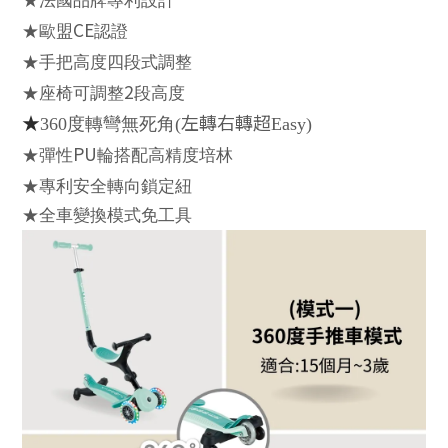
★法國品牌專利設計
CE
★歐盟
認證
★手把高度四段式調整
2
★座椅可調整
段高度
★
左轉右轉超
360
度轉彎無死角
(
Easy)
PU
★彈性
輪搭配高精度培林
★專利安全轉向鎖定紐
★全車變換模式免工具