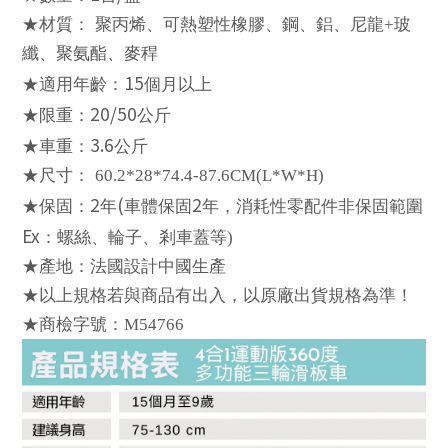
★材質：
聚丙
烯
、可熱塑性橡膠、鋼、
鋁
、尼龍+玻
纖、聚氨酯、麥稈
15
★適用年齡：
個月以上
20/50
★限重：
公斤
3.6
★車重：
公斤
★尺寸：
60.2*28*74.4-87.6CM(L*W*H)
2
(
2
★保固：
年
車體保固
年，消耗性零配件非保固範圍
Ex
：螺絲、輪子、
剎
車蓋等
)
★
產
地：法國設計中國生
產
★以上規格若與商品有出入，以原廠出貨規格為準！
★
商檢字號
：M54766