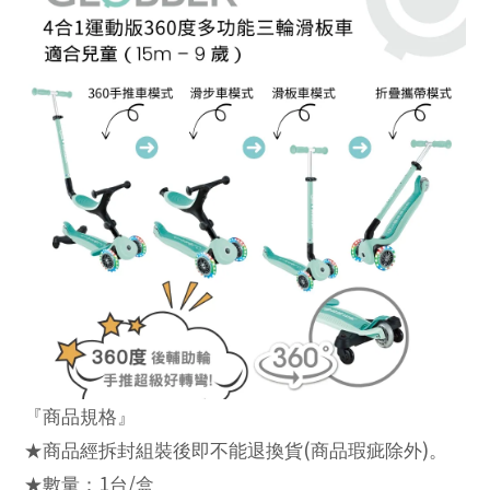
『商品規格』
(
)
★商品經拆封組裝後即不能退換貨
商品瑕疵除外
。
1
/
★數量：
台
盒