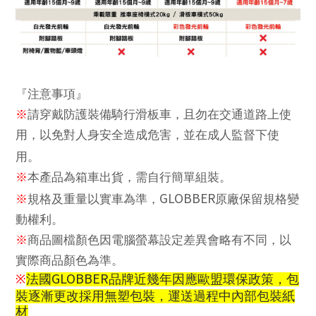
『注意事項』
※
請穿戴防護裝備騎行滑板車，且勿在交通道路上使
用，以免對人身安全造成危害，並在成人監督下使
用。
※
本
產
品為箱車出貨，需自行簡單組裝。
GLOBBER
※
規格及重量以實車為準，
原廠保留規格變
動權利。
※
商品圖
檔
顏色因電腦螢幕設定差異會略有不同，以
實際商品顏色為準。
GLOBBER
法國
品牌近幾年因應歐盟環保政策，包
※
裝逐漸更改採用無塑包裝，運送過程中
內
部包裝紙
材