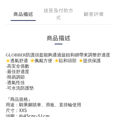
送貨及付款方
商品描述
顧客評價
式
商品描述
盔
夠
綁
GLOBBER
防護頭
能
通過旋鈕和
帶來調整舒適度
★
★
★
★
透氣舒適
佩戴方便
貼和頭部
提供保護
‧
高安全係數
‧
最佳舒適度
‧
簡易調節
‧
透氣性佳
‧
可水洗防護
墊
『商品規格』
用途：騎乘
腳
踏車、滑板、直排輪使用
XXS
尺寸：
45cm~51cm
頭圍：約