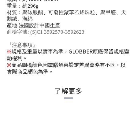
重量：約296g
材質：聚碳酸酯、可發性聚苯乙烯珠粒、聚甲醛、天
鵝絨、海綿
產
地
:
法國設計中國生
產
商檢字號
: (S)C1 3592570-3592623
『注意事項』
規格及重量以實車為準，
GLOBBER
原廠保留規格變
※
動權利。
商品圖
顏色因電腦螢幕設定差異會略有不同，以
檔
※
實際商品顏色為準。
了解更多