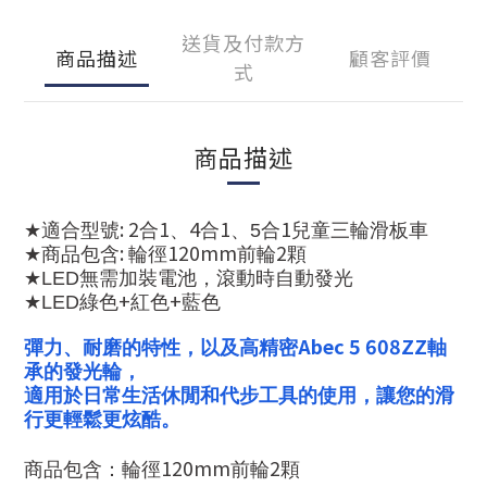
送貨及付款方
商品描述
顧客評價
式
商品描述
: 2
1
4
1
1
★
適合型號
合
、
合
、
5
合
兒童三輪滑板車
:
120mm
2
★
商品包含
輪徑
前輪
顆
★
LED
無需加裝電池，滾動時自動發光
+
+
★
LED
綠色
紅色
藍色
Abec 5 608ZZ
彈力、耐磨的特性，以及高精密
軸
承的發光輪，
適用於日常生活休閒和代步工具的使用，讓您的滑
行更輕鬆更炫酷。
120mm
2
商品包含：輪徑
前輪
顆