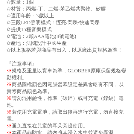
✩
數量：
1
個
✩
材質：丙
烯
-
丁、二
烯
-
苯
乙
烯
共聚物
、
矽
膠
✩
適用年齡：
3
歲
以上
✩
三段
LED
照明模式：恆亮
/
閃爍
/
快速閃爍
✩
提供
15
種音樂模式
✩
電池：
2
顆
AAA
電池
(4
號電池
)
✩
產
地：法國設計中國生
產
✩
以上規格若與商品有出入，以原廠出貨規格為準！
『注意事項』
※
規格及重量以實車為準，
GLOBBER
原廠保留規格變
動權利。
※
商品圖
檔
顏色因電腦螢幕設定差異會略有不同，以
實際商品顏色為準。
※
請勿混用
鹼
性，標準（
碳鋅
）或可充電（
鎳鎘
）電
池。
※
若使用充電電池，請取出後再進行充電，勿直接充
電。
※
避免直接在兒童的耳
朵
旁邊使用。
※
本
產
品非防水，請勿將其浸入水中並避免弄濕。