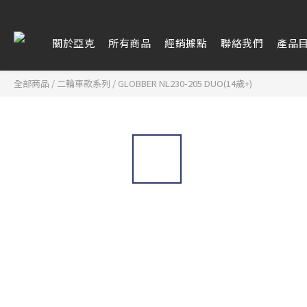
關於亞克
所有商品
經銷據點
聯絡我們
產品
全部商品
/
二輪車款系列
/
GLOBBER NL230-205 DUO(14歲+)