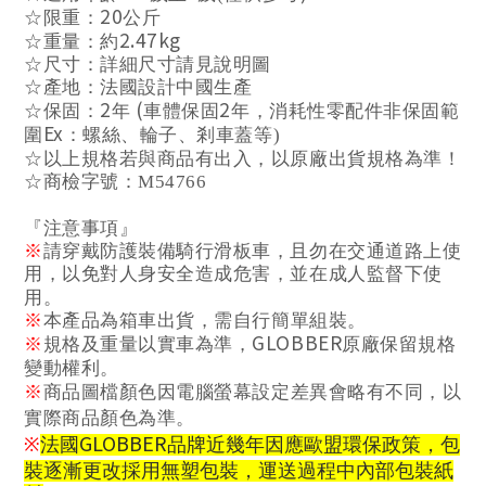
20
☆限重：
公斤
2.47kg
☆重量：約
☆尺寸：詳細尺寸請見
說
明圖
☆
產
地：法國設計中國生
產
2
(
2
☆保固：
年
車體保固
年，消耗性零配件非保固範
Ex
圍
：螺絲、輪子、
剎
車蓋等
)
☆以上規格若與商品有出入，以原廠出貨規格為準！
☆商檢字號
：M54766
『注意事項』
※
請穿戴防護裝備騎行滑板車，且勿在交通道路上使
用，以免對人身安全造成危害，並在成人監督下使
用。
※
本
產
品為箱車出貨，需自行簡單組裝。
GLOBBER
※
規格及重量以實車為準，
原廠保留規格
變動權利。
※
商品圖
檔
顏色因電腦螢幕設定差異會略有不同，以
實際商品顏色為準。
GLOBBER
法國
品牌近幾年因應歐盟環保政策，包
※
裝逐漸更改採用無塑包裝，運送過程中
內
部包裝紙