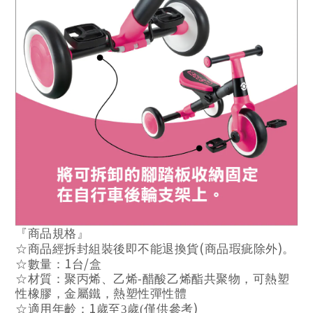
『商品規格』
(
)
☆商品經拆封組裝後即不能退換貨
商品瑕疵除外
。
1
/
☆數量：
台
盒
☆材質：聚丙
烯
、乙
烯
-
醋酸乙
烯酯
共聚物，可熱塑
性橡膠，金屬鐵，熱塑性彈性體
1
)
☆適用年齡：
歲
至
3
歲
(
僅供參考