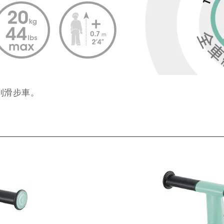
到滑步車
。