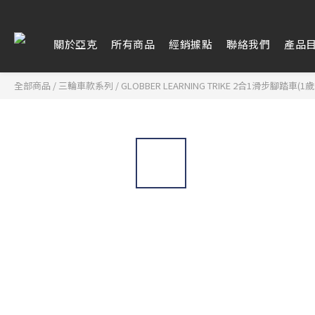
關於亞克
所有商品
經銷據點
聯絡我們
產品
全部商品
/
三輪車款系列
/
GLOBBER LEARNING TRIKE 2合1滑步腳踏車(1歲