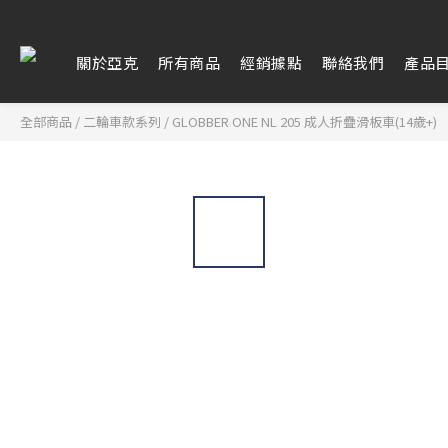
關於亞克
所有商品
經銷據點
聯絡我們
產品
全部商品
/
二輪車款系列
/
GLOBBER ONE NL 205 成人折疊滑板車(14歲+)