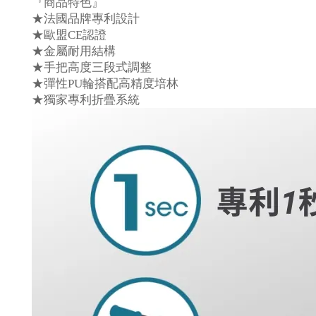
『商品特色』
★法國品牌專利設計
★歐盟
CE
認證
★金屬耐用結構
★手把高度三段式調整
★彈性
PU
輪搭配高精度培林
★獨家專利折疊系統